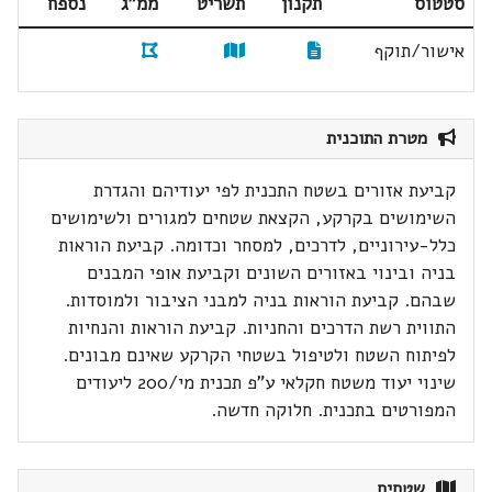
סטטוס
תקנון
תשריט
ממ"ג
נספח
אישור/תוקף
מטרת התוכנית
קביעת אזורים בשטח התכנית לפי יעודיהם והגדרת
השימושים בקרקע, הקצאת שטחים למגורים ולשימושים
כלל-עירוניים, לדרכים, למסחר וכדומה. קביעת הוראות
בניה ובינוי באזורים השונים וקביעת אופי המבנים
שבהם. קביעת הוראות בניה למבני הציבור ולמוסדות.
התווית רשת הדרכים והחניות. קביעת הוראות והנחיות
לפיתוח השטח ולטיפול בשטחי הקרקע שאינם מבונים.
שינוי יעוד משטח חקלאי ע"פ תכנית מי/200 ליעודים
המפורטים בתכנית. חלוקה חדשה.
שטחים