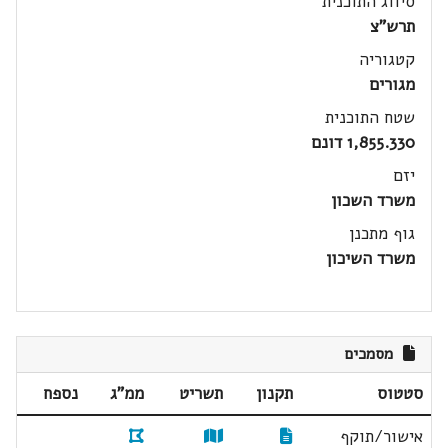
סיווג התוכנית
תרש"צ
קטגוריה
מגורים
שטח התוכנית
1,855.330 דונם
יזם
משרד השכון
גוף מתכנן
משרד השיכון
מסמכים
סטטוס
תקנון
תשריט
ממ"ג
נספח
אישור/תוקף