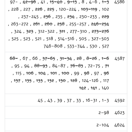
97-
,
42-96
,
41
,
15-40
,
9-13
,
8
,
4-6
,
1-3
4586
,
228
,
227
,
226
,
225
,
120-224
,
103-119
,
102
,
237-245
,
236
,
235
,
234
,
230-233
,
229
,
263-272
,
261
,
260
,
258
,
255-257
,
246-254
,
324
,
323
,
312-322
,
311
,
277-310
,
273-276
,
525
,
523
,
521
,
518
,
514-516
,
505
,
327-503
746-808
,
533-744
,
530
,
527
68-
,
67
,
66
,
37-65
,
31-34
,
28
,
8-26
,
1-6
4587
,
95
,
94
,
88-93
,
84-87
,
76-83
,
72-75
,
71
,
115
,
106
,
104
,
101
,
100
,
99
,
98
,
97
,
96
,
137
,
135
,
133
,
132
,
130
,
128
,
124-126
,
117
142
,
141
,
140
45
,
43
,
39
,
37
,
33
,
16-31
,
1-3
4592
2-98
4623
2-104
4624