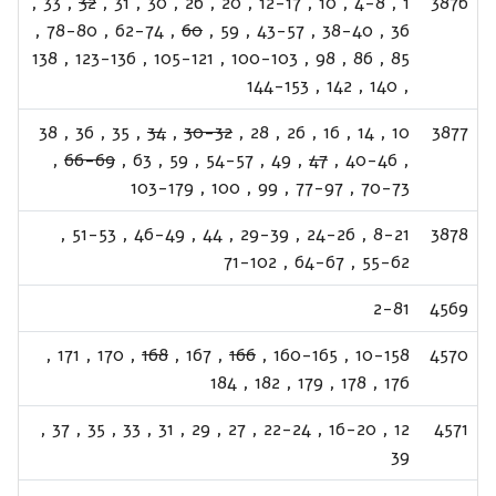
,
33
,
32
,
31
,
30
,
26
,
20
,
12-17
,
10
,
4-8
,
1
3876
,
78-80
,
62-74
,
60
,
59
,
43-57
,
38-40
,
36
138
,
123-136
,
105-121
,
100-103
,
98
,
86
,
85
144-153
,
142
,
140
,
38
,
36
,
35
,
34
,
30-32
,
28
,
26
,
16
,
14
,
10
3877
,
66-69
,
63
,
59
,
54-57
,
49
,
47
,
40-46
,
103-179
,
100
,
99
,
77-97
,
70-73
,
51-53
,
46-49
,
44
,
29-39
,
24-26
,
8-21
3878
71-102
,
64-67
,
55-62
2-81
4569
,
171
,
170
,
168
,
167
,
166
,
160-165
,
10-158
4570
184
,
182
,
179
,
178
,
176
,
37
,
35
,
33
,
31
,
29
,
27
,
22-24
,
16-20
,
12
4571
39