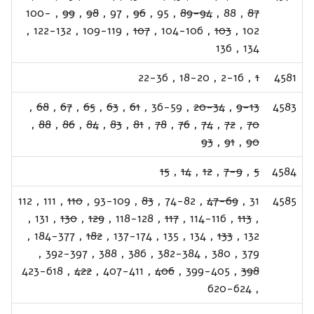
100-
,
99
,
98
,
97
,
96
,
95
,
89-94
,
88
,
87
,
122-132
,
109-119
,
107
,
104-106
,
103
,
102
136
,
134
22-36
,
18-20
,
2-16
,
1
4581
,
68
,
67
,
65
,
63
,
61
,
36-59
,
20-34
,
9-13
4583
,
88
,
86
,
84
,
83
,
81
,
78
,
76
,
74
,
72
,
70
93
,
91
,
90
15
,
14
,
12
,
7-9
,
5
4584
112
,
111
,
110
,
93-109
,
83
,
74-82
,
47-69
,
31
4585
,
131
,
130
,
129
,
118-128
,
117
,
114-116
,
113
,
,
184-377
,
182
,
137-174
,
135
,
134
,
133
,
132
,
392-397
,
388
,
386
,
382-384
,
380
,
379
423-618
,
422
,
407-411
,
406
,
399-405
,
398
620-624
,