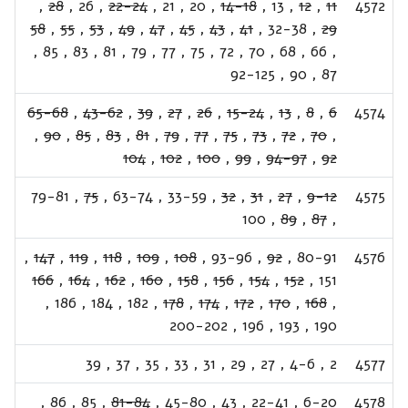
,
28
,
26
,
22-24
,
21
,
20
,
14-18
,
13
,
12
,
11
4572
58
,
55
,
53
,
49
,
47
,
45
,
43
,
41
,
32-38
,
29
,
85
,
83
,
81
,
79
,
77
,
75
,
72
,
70
,
68
,
66
,
92-125
,
90
,
87
65-68
,
43-62
,
39
,
27
,
26
,
15-24
,
13
,
8
,
6
4574
,
90
,
85
,
83
,
81
,
79
,
77
,
75
,
73
,
72
,
70
,
104
,
102
,
100
,
99
,
94-97
,
92
79-81
,
75
,
63-74
,
33-59
,
32
,
31
,
27
,
9-12
4575
100
,
89
,
87
,
,
147
,
119
,
118
,
109
,
108
,
93-96
,
92
,
80-91
4576
166
,
164
,
162
,
160
,
158
,
156
,
154
,
152
,
151
,
186
,
184
,
182
,
178
,
174
,
172
,
170
,
168
,
200-202
,
196
,
193
,
190
39
,
37
,
35
,
33
,
31
,
29
,
27
,
4-6
,
2
4577
,
86
,
85
,
81-84
,
45-80
,
43
,
22-41
,
6-20
4578