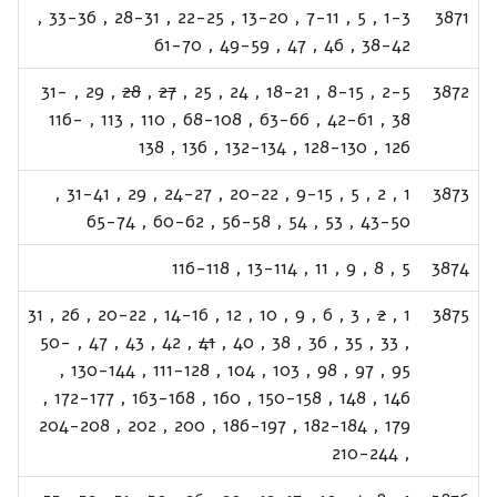
,
33-36
,
28-31
,
22-25
,
13-20
,
7-11
,
5
,
1-3
3871
61-70
,
49-59
,
47
,
46
,
38-42
31-
,
29
,
28
,
27
,
25
,
24
,
18-21
,
8-15
,
2-5
3872
116-
,
113
,
110
,
68-108
,
63-66
,
42-61
,
38
138
,
136
,
132-134
,
128-130
,
126
,
31-41
,
29
,
24-27
,
20-22
,
9-15
,
5
,
2
,
1
3873
65-74
,
60-62
,
56-58
,
54
,
53
,
43-50
116-118
,
13-114
,
11
,
9
,
8
,
5
3874
31
,
26
,
20-22
,
14-16
,
12
,
10
,
9
,
6
,
3
,
2
,
1
3875
50-
,
47
,
43
,
42
,
41
,
40
,
38
,
36
,
35
,
33
,
,
130-144
,
111-128
,
104
,
103
,
98
,
97
,
95
,
172-177
,
163-168
,
160
,
150-158
,
148
,
146
204-208
,
202
,
200
,
186-197
,
182-184
,
179
210-244
,