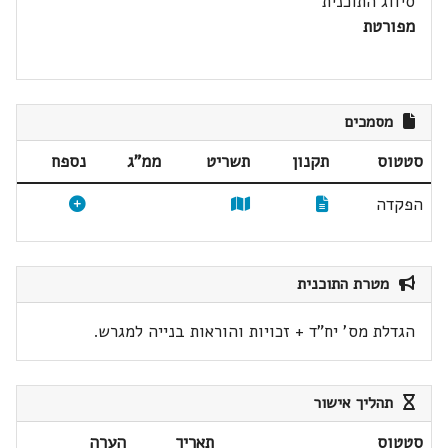
סיווג התוכנית
מפורטת
מסמכים
סטטוס
תקנון
תשריט
ממ"ג
נספח
הפקדה
מטרת התוכנית
הגדלת מס' יח"ד + זכויות והוראות בנייה למגרש.
תהליך אישור
סטטוס
תאריך
הערה