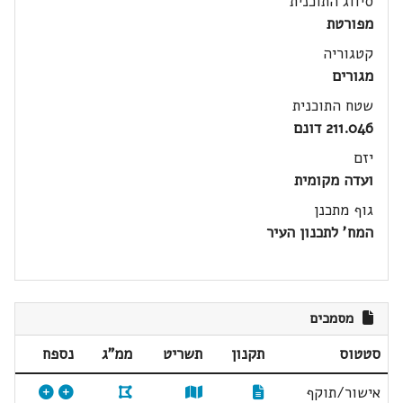
סיווג התוכנית
מפורטת
קטגוריה
מגורים
שטח התוכנית
211.046 דונם
יזם
ועדה מקומית
גוף מתכנן
המח' לתכנון העיר
מסמכים
סטטוס
תקנון
תשריט
ממ"ג
נספח
אישור/תוקף