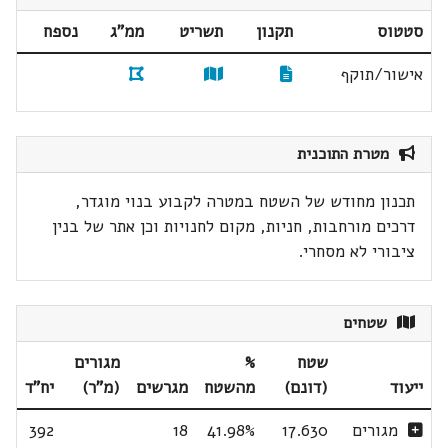
סטטוס
תקנון
תשריט
ממ"ג
נספח
אישור/תוקף
מטרת התוכנית
תכנון מחודש של השטח במטרה לקבוע בנוי מוגדר,
דרכים מורחבות, חניות, מקום לחנויות וכן אתר של בנין
ציבורי לא מסחרי.
שטחים
שטח
%
מגורים
ייעוד
(דונם)
מהשטח
מגרשים
(מ"ר)
יח"ד
מגורים
17.630
41.98%
18
392