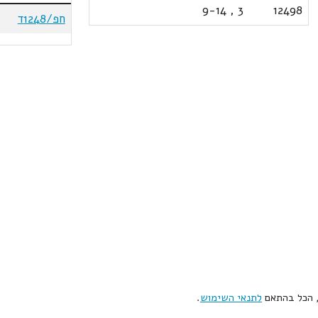
9-14
,
3
12498
חפ/1248ד
, הכל בהתאם
לתנאי השימוש
.