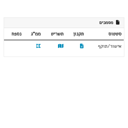
מסמכים
סטטוס
תקנון
תשריט
ממ"ג
נספח
אישור/תוקף