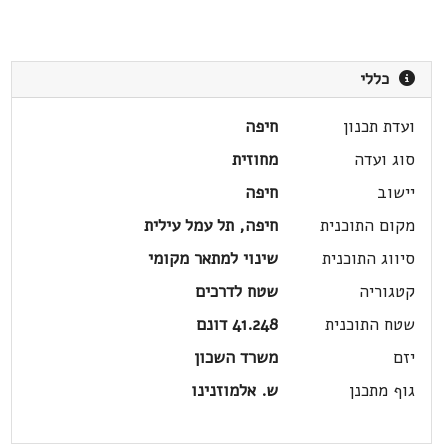
כללי
ועדת תכנון
חיפה
סוג ועדה
מחוזית
יישוב
חיפה
מקום התוכנית
חיפה, תל עמל עילית
סיווג התוכנית
שינוי למתאר מקומי
קטגוריה
שטח לדרכים
שטח התוכנית
41.248 דונם
יזם
משרד השכון
גוף מתכנן
ש. אלמוזנינו