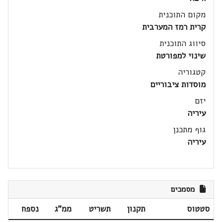
מקום התוכנית
קרית רמז המערבית
סיווג התוכנית
שינוי למפורטת
קטגוריה
מוסדות ציבוריים
יזם
עיריה
גוף מתכנן
עיריה
מסמכים
סטטוס
תקנון
תשריט
ממ"ג
נספח