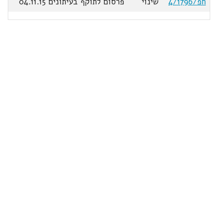
חפ/4/1796
שינוי
פרסום לתוקף בעיתונים 04.11.15