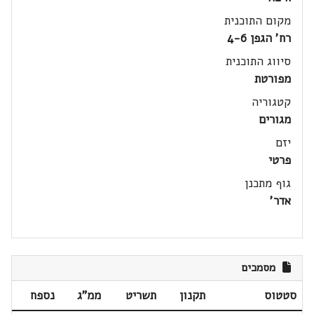
מקום התוכנית
רח' הגפן 4-6
סיווג התוכנית
מפורטת
קטגוריה
מגורים
יזם
פרטי
גוף מתכנן
אדר'
מסמכים
סטטוס
תקנון
תשריט
ממ"ג
נספח