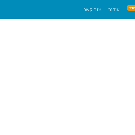
דש
אודות
צור קשר