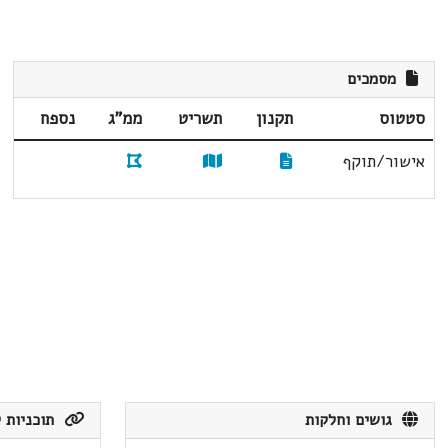
מסמכים
סטטוס
תקנון
תשריט
ממ"ג
נספח
אישור/תוקף
גושים וחלקות
תוכניות ק