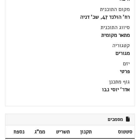
מקום התוכנית
רח' הולנד 47, שכ' דניה
סיווג התוכנית
מתאר מקומית
קטגוריה
מגורים
יזם
פרטי
גוף מתכנן
אדר' יוסי נבו
מסמכים
סטטוס
תקנון
תשריט
ממ"ג
נספח