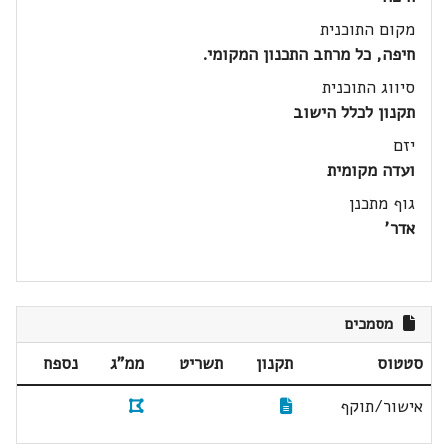
מקום התוכנית
חיפה, כל מרחב התכנון המקומי.
סיווג התוכנית
תקנון לכלל הישוב
יזם
ועדה מקומית
גוף מתכנן
אדר'
מסמכים
סטטוס
תקנון
תשריט
ממ"ג
נספח
אישור/תוקף