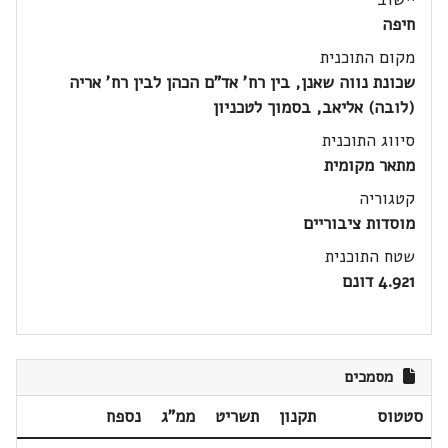
חיפה
מקום התוכנית
שכונת נווה שאנן, בין רח' אד"ם הכהן לבין רח' אריה
(לובה) אליאב, בסמוך לטכניון
סיווג התוכנית
מתאר מקומית
קטגוריה
מוסדות ציבוריים
שטח התוכנית
4.921 דונם
מסמכים
סטטוס
תקנון
תשריט
ממ"ג
נספח