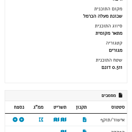
מקום התוכנית
שכונת מעלה הכרמל
סיווג התוכנית
מתאר מקומית
קטגוריה
מגורים
שטח התוכנית
0.511 דונם
מסמכים
סטטוס
תקנון
תשריט
ממ"ג
נספח
אישור/תוקף