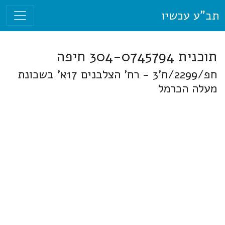
תב"ע עכשיו
תוכנית 304-0745794 חיפה
חפ/2299/ח'3 - רח' הצלבנים 17א' בשכונת
מעלה הכרמל