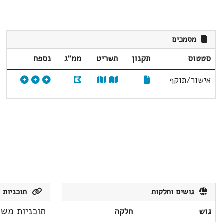
מסמכים
סטטוס
תקנון
תשריט
ממ"ג
נספח
אישור/תוקף
גושים וחלקות
תוכניות ק
תוכניות משת
גוש
חלקה