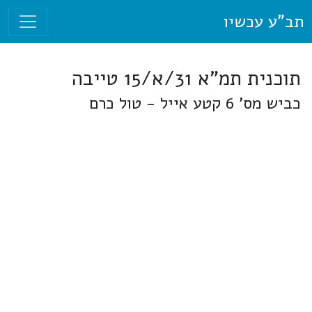
תב"ע עכשיו
תוכנית תמ"א 31/א/15 טייבה
כביש מס' 6 קטע אייל - טול כרם