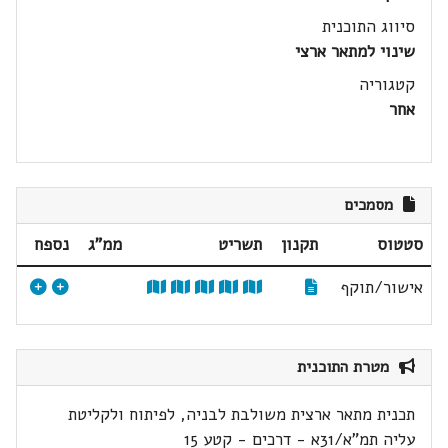
סיווג התוכנית
שינוי למתאר ארצי
קטגוריה
אחר
מסמכים
סטטוס
תקנון
תשריט
ממ"ג
נספח
אישור/תוקף
מטרת התוכנית
תכנית מתאר ארצית משולבת לבניה, לפיתוח ולקליטת
עליה תמ"א/31א - דרכים - קטע 15