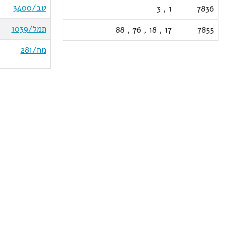
טב/3400
3
,
1
7836
תמל/1039
88
,
76
,
18
,
17
7855
מח/281