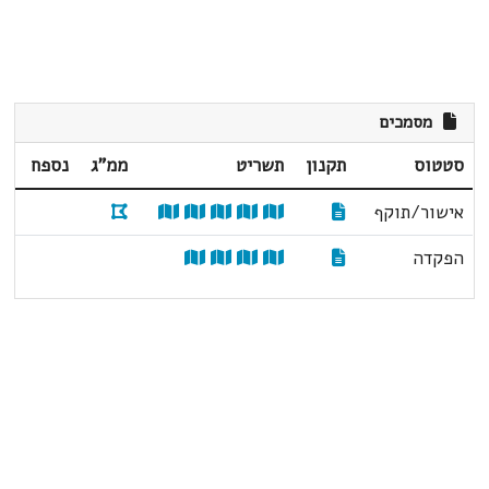
מסמכים
סטטוס
תקנון
תשריט
ממ"ג
נספח
אישור/תוקף
הפקדה