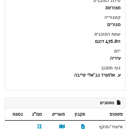
סיווג התוכנית
מפורטת
קטגוריה
מגורים
שטח התוכנית
476.811 דונם
יזם
עיריה
גוף מתכנן
ע. אלחפיז גב'אלי טייבה
מסמכים
סטטוס
תקנון
תשריט
ממ"ג
נספח
אישור/תוקף