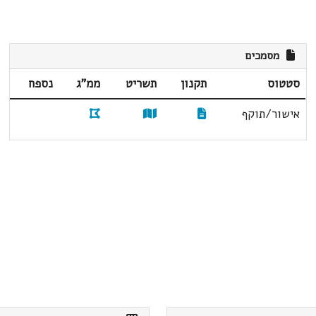
מסמכים
סטטוס
תקנון
תשריט
ממ"ג
נספח
אישור/תוקף