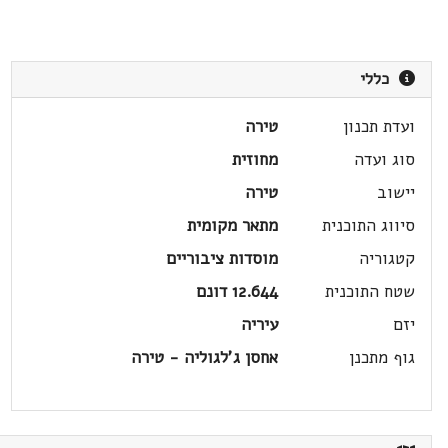
כללי
ועדת תכנון
טירה
סוג ועדה
מחוזית
יישוב
טירה
סיווג התוכנית
מתאר מקומית
קטגוריה
מוסדות ציבוריים
שטח התוכנית
12.644 דונם
יזם
עיריה
גוף מתכנן
אחסן ג'לגוליה - טירה