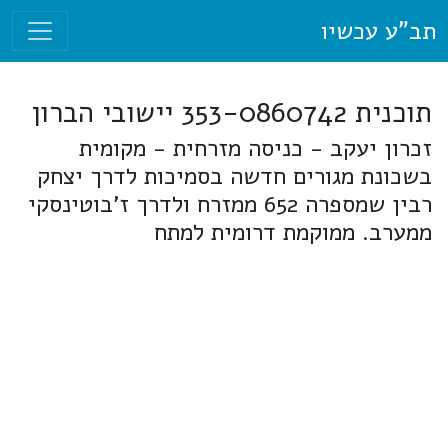
תב"ע עכשיו
תוכנית 353-0860742 יישובי הברון
זכרון יעקב - כניסה מזרחית - מקומית
בשכונת מגורים חדשה בסמיכות לדרך יצחק
רבין שמספרה 652 ממזרח ולדרך ז'בוטינסקי
ממערב. ממוקמת דרומית למתח