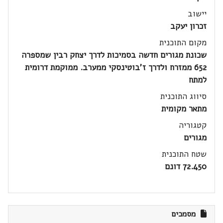
יישוב
זכרון יעקב
מקום התוכנית
שכונת מגורים חדשה בסמיכות לדרך יצחק רבין שמספרה
652 ממזרח ולדרך ז'בוטינסקי ממערב. ממוקמת דרומית
למתח
סיווג התוכנית
מתאר מקומית
קטגוריה
מגורים
שטח התוכנית
72.450 דונם
מסמכים