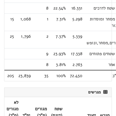
טח לדרכים
16.331
22.54%
8
סחר ומוסדות
5.298
7.31%
1
1,068
15
ור
25
1,796
2
7.37%
5.339
רים,מסחר,ונופש
טחים פתוחים
17.338
23.93%
9
חר
2.763
3.81%
8
כ
72.450
100%
35
23,839
205
מגרשים
לא
שטח
מגורים
מגורים
מגרש
ייעוד
(דונם)
(מ"ר)
יח"ד
(מ"ר)