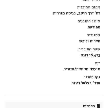
מקום התוכנית
רח' דרך היקב, כניסה מזרחית
סיווג התוכנית
מפורטת
קטגוריה
תיירות ונופש
שטח התוכנית
16.473 דונם
יזם
מועצה מקומית/אזורית
גוף מתכנן
אדר' בצלאל רינות
מסמכים