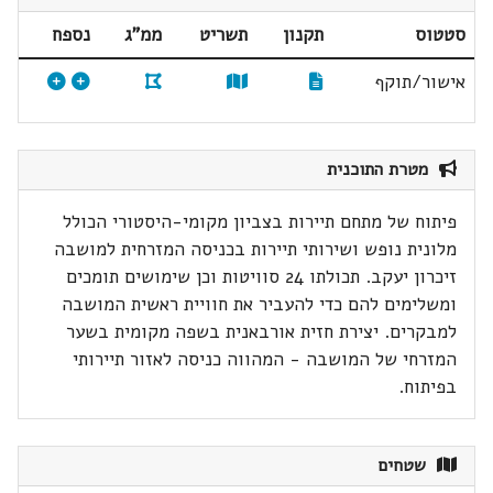
סטטוס
תקנון
תשריט
ממ"ג
נספח
אישור/תוקף
מטרת התוכנית
פיתוח של מתחם תיירות בצביון מקומי-היסטורי הכולל
מלונית נופש ושירותי תיירות בכניסה המזרחית למושבה
זיכרון יעקב. תכולתו 24 סוויטות וכן שימושים תומכים
ומשלימים להם כדי להעביר את חוויית ראשית המושבה
למבקרים. יצירת חזית אורבאנית בשפה מקומית בשער
המזרחי של המושבה - המהווה כניסה לאזור תיירותי
בפיתוח.
שטחים