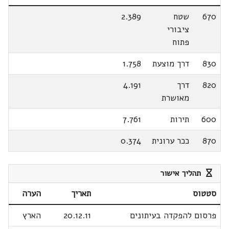
670
שטח
2.389
ציבורי
פתוח
830
דרך מוצעת
1.758
820
דרך
4.191
מאושרת
600
תירות
7.761
870
ככר ערונית
0.374
תהליך אישור
סטטוס
תאריך
הערה
פרסום להפקדה בעיתונים
20.12.11
הארץ