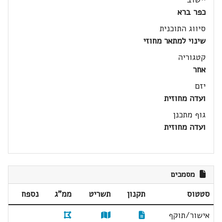
כפר ברא
סיווג התוכנית
שינוי למתאר מחוזי
קטגוריה
אחר
יזם
ועדה מחוזית
גוף מתכנן
ועדה מחוזית
מסמכים
סטטוס
תקנון
תשריט
ממ"ג
נספח
אישור/תוקף