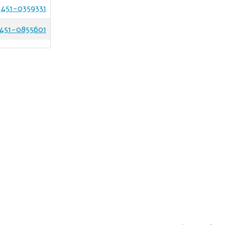
451-0359331
451-0855601