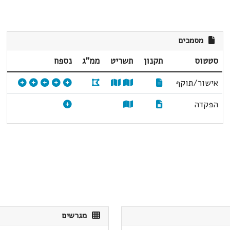
מסמכים
סטטוס
תקנון
תשריט
ממ"ג
נספח
אישור/תוקף
הפקדה
מגרשים