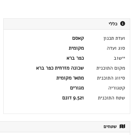
כללי
ועדת תכנון
קאסם
סוג ועדה
מקומית
יישוב
כפר ברא
מקום התוכנית
שכונה מזרחית כפר ברא
סיווג התוכנית
מתאר מקומית
קטגוריה
מגורים
שטח התוכנית
9.521 דונם
שטחים