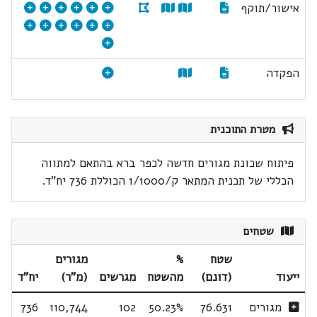
אישור/תוקף
הפקדה
מטרת התוכנית
פיתוח שכונת מגורים חדשה לכפר ברא בהתאם למתווה
הכללי של תכנית המתאר ק/1/1000 הכוללת 736 יח"ד.
שטחים
שטח
%
מגורים
ייעוד
(דונם)
מהשטח
מגרשים
(מ"ר)
יח"ד
מגורים
76.631
50.23%
102
110,744
736