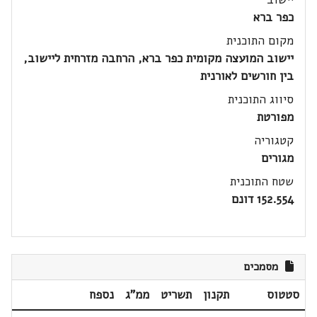
כפר ברא
מקום התוכנית
יישוב המועצה מקומית כפר ברא, הרחבה מזרחית ליישוב,
בין חורשים לאורנית
סיווג התוכנית
מפורטת
קטגוריה
מגורים
שטח התוכנית
152.554 דונם
מסמכים
סטטוס
תקנון
תשריט
ממ"ג
נספח