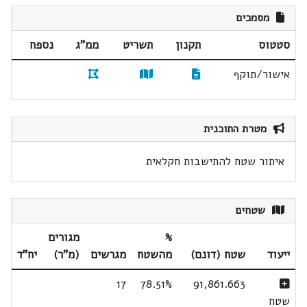
מסמכים
סטטוס
תקנון
תשריט
ממ"ג
נספח
אישור/תוקף
מטרת התוכנית
איתור שטח להתישבות חקלאית
שטחים
%
מגורים
ייעוד
שטח (דונם)
מהשטח
מגרשים
(מ"ר)
יח"ד
17
78.51%
91,861.663
שטח