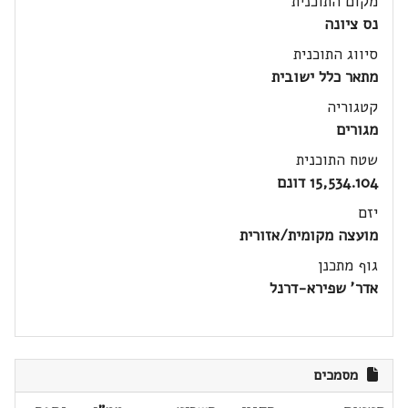
מקום התוכנית
נס ציונה
סיווג התוכנית
מתאר כלל ישובית
קטגוריה
מגורים
שטח התוכנית
15,534.104 דונם
יזם
מועצה מקומית/אזורית
גוף מתכנן
אדר' שפירא-דרנל
מסמכים