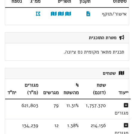
סטטוס
תקנון
תשריט
ממ"ג
נספח
אישור/תוקף
מטרת התוכנית
תכנית מתאר מקומית נס ציונה.
שטחים
שטח
%
מגורים
ייעוד
(דונם)
מהשטח
מגרשים
(מ"ר)
יח"ד
621,803
79
11.31%
1,757.370
מגורים
134,239
12
1.38%
214.156
מגורים